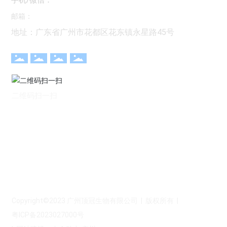
236671438@qq.com
邮箱：
地址：广东省广州市花都区花东镇永星路45号
二维码扫一扫
Copyright©2023
广州顶冠生物有限公司
| 版权所有 |
粤ICP备2023027000号