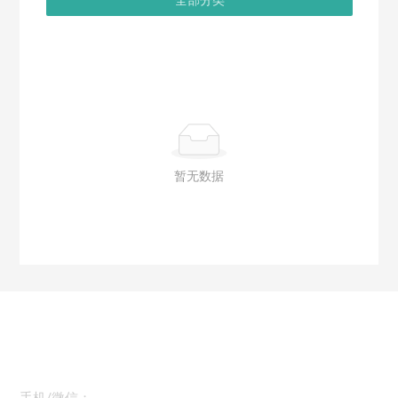
暂无数据
广州顶冠生物有限公司
15815879960 杨金月
手机/微信：